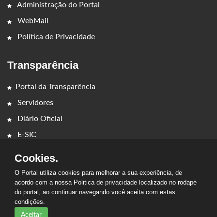
Administração do Portal
WebMail
Política de Privacidade
Transparência
Portal da Transparência
Servidores
Diário Oficial
E-SIC
Cookies.
O Portal utiliza cookies para melhorar a sua experiência, de
acordo com a nossa Politica de privacidade localizado no rodapé
do portal, ao continuar navegando você aceita com estas
condições.
2026 - CÂMARA MUNICIPAL DE CAPINZAL DO NORTE. Todos os
direitos reservados.
Aceitar