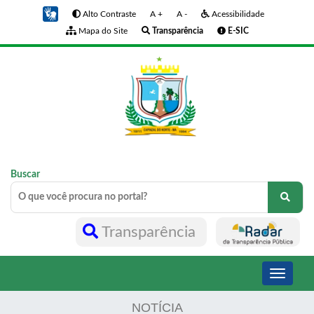
Alto Contraste
A +
A -
Acessibilidade
Mapa do Site
Transparência
E-SIC
Buscar
Transparência
Toggle
navigati
NOTÍCIA