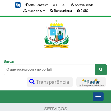
Alto Contraste
A +
A -
Acessibilidade
Mapa do Site
Transparência
E-SIC
Buscar
Transparência
Toggle
navigati
SERVIÇOS