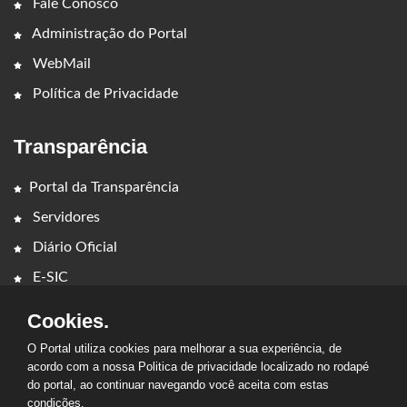
Fale Conosco
Administração do Portal
WebMail
Política de Privacidade
Transparência
Portal da Transparência
Servidores
Diário Oficial
E-SIC
Cookies.
O Portal utiliza cookies para melhorar a sua experiência, de
acordo com a nossa Politica de privacidade localizado no rodapé
do portal, ao continuar navegando você aceita com estas
2026 - CÂMARA MUNICIPAL DE CAPINZAL DO NORTE. Todos os
condições.