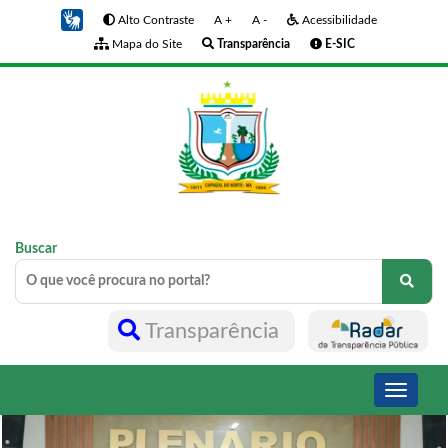
Alto Contraste
A +
A -
Acessibilidade
Mapa do Site
Transparência
E-SIC
Buscar
Transparência
Toggle
navigati